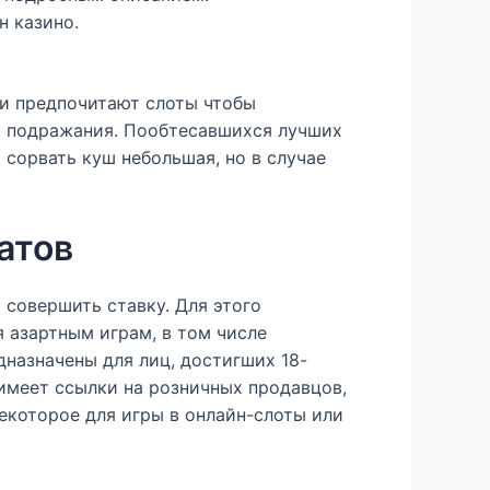
н казино.
ели предпочитают слоты чтобы
ты подражания. Пообтесавшихся лучших
ь сорвать куш небольшая, но в случае
атов
 совершить ставку. Для этого
 азартным играм, в том числе
дназначены для лиц, достигших 18-
 имеет ссылки на розничных продавцов,
екоторое для игры в онлайн-слоты или