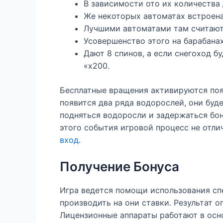
В зависимости ото их количества 
Же некоторых автоматах встроен
Лучшими автоматами там считаются 
Усовершенство этого на барабанах
Дают 8 спинов, а если снегоход 
«х200.
Бесплатные вращения активируются появ
появится два ряда водорослей, они буд
подняться водоросли и задержаться бону
этого события игровой процесс не отли
вход
.
Получение Бонуса
Игра ведется помощи использования спе
производить на они ставки. Результат 
Лицензионные аппараты работают в осно