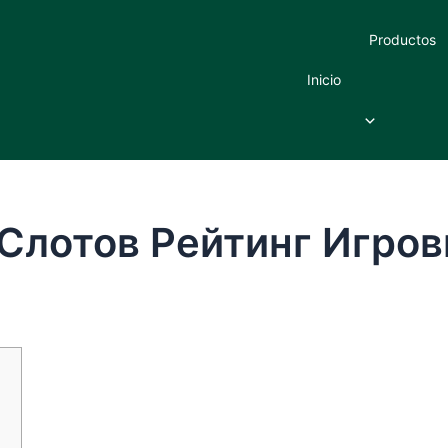
Productos
Inicio
Слотов ️ Лучшие Слоты【20
 Слотов Рейтинг Игро