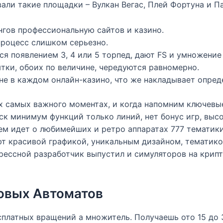
али такие площадки – Вулкан Вегас, Плей Фортуна и П
нгов профессиональную сайтов и казино.
процесс слишком серьезно.
 появлением 3, 4 или 5 торпед, дают FS и умножение х
тки, обоих по величине, чередуются равномерно.
 не в каждом онлайн-казино, что же накладывает опре
х самых важного моментах, и когда напомним ключевые
к минимум функций только линий, нет бонус игр, высо
м идет о любимейших и ретро аппаратах 777 тематики, 
т красивой графикой, уникальным дизайном, тематико
грессной разработчик выпустил и симуляторов на крип
овых Автоматов
сплатных вращений а множитель. Получаешь ото 15 до