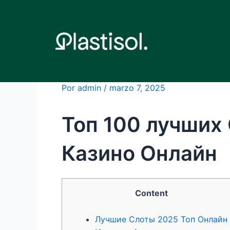
Ir
al
contenido
10 Лучших Онлайн 
Por
admin
/
marzo 7, 2025
Топ 100 лучших
Казино Онлайн
Content
Лучшие Слоты 2025 Топ Онлайн