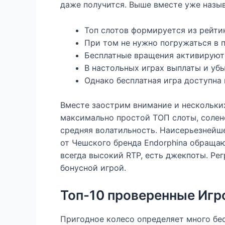
даже получится. Выше вместе уже назыв
Топ слотов формируется из рейти
При том не нужно погружаться в 
Бесплатные вращения активируются
В настольных играх выплаты и убы
Однако бесплатная игра доступна
Вместе заострим внимание и нескольки
максимально простой ТОП слоты, соленс
средняя волатильность. Наисерьезнейше
от Чешского бренда Endorphina обращаю
всегда высокий RTP, есть джекпоты. Ре
бонусной игрой.
Топ-10 проверенные Игр
Пригодное колесо определяет много бе