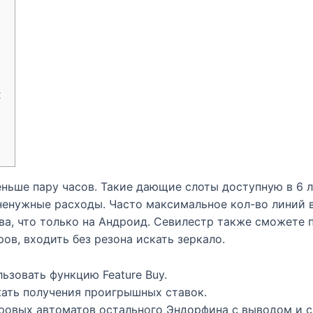
х
ньше пару часов. Такие дающие слоты доступную в 6 л
ненужные расходы. Часто максимальное кол-во линий в
а, что только на Андроид. Севилестр также сможете п
ов, входить без резона искать зеркало.
ьзовать функцию Feature Buy.
жать получения проигрышных ставок.
ровых автоматов остального Эндорфина с выводом и 