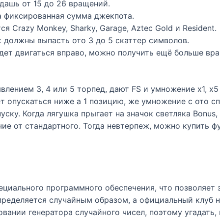
дашь от 15 до 26 вращений.
а фиксированная сумма джекпота.
Crazy Monkey, Sharky, Garage, Aztec Gold и Resident.
 должны выпасть ото 3 до 5 скаттер символов.
будет двигаться вправо, можно получить ещё больше в
лением 3, 4 или 5 торпед, дают FS и умножение х1, х5
ет опускаться ниже а 1 позицию, же умножение с ото с
ску. Когда лягушка прыгает на значок светляка Bonus,
чие от стандартного. Тогда невтерпеж, можно купить 
циального программного обеспечения, что позволяет 
определяется случайным образом, а официальный клуб н
вании генератора случайного чисел, поэтому угадать,