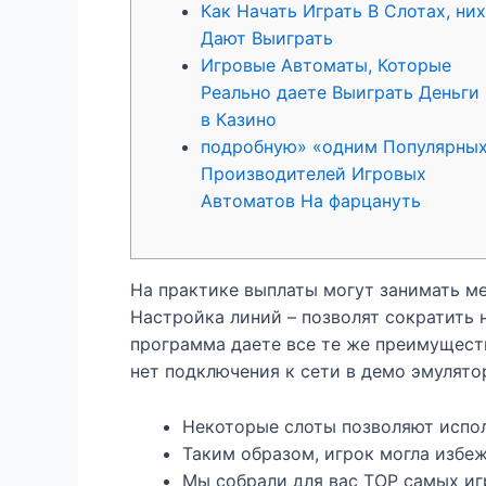
Как Начать Играть В Слотах, них
Дают Выиграть
Игровые Автоматы, Которые
Реально даете Выиграть Деньги
в Казино
подробную» «одним Популярны
Производителей Игровых
Автоматов На фарцануть
На практике выплаты могут занимать ме
Настройка линий – позволят сократить 
программа даете все те же преимуществ
нет подключения к сети в демо эмулятор
Некоторые слоты позволяют испол
Таким образом, игрок могла избе
Мы собрали для вас TOP самых иг