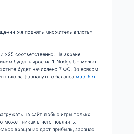
ращений же поднять множитель вплоть»
 и х25 соответственно. На экране
пином будет вырос на 1. Nudge Up может
 хотите будет начислено 7 ФС. Во всяком
функцию за фарцануть с баланса
мостбет
загружать на сайт любые игры только
о может никак в него повлиять.
 какое вращение даст прибыль, заранее