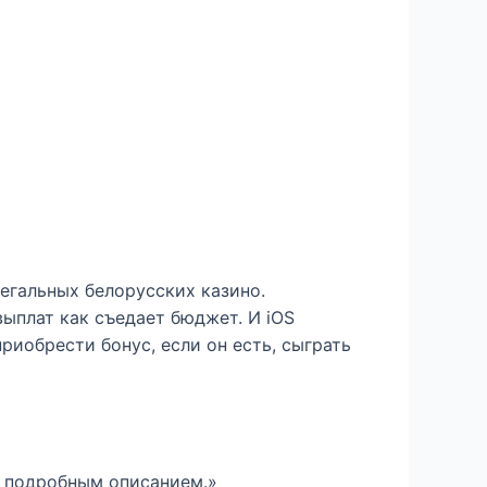
егальных белорусских казино.
ыплат как съедает бюджет. И iOS
риобрести бонус, если он есть, сыграть
с подробным описанием.»