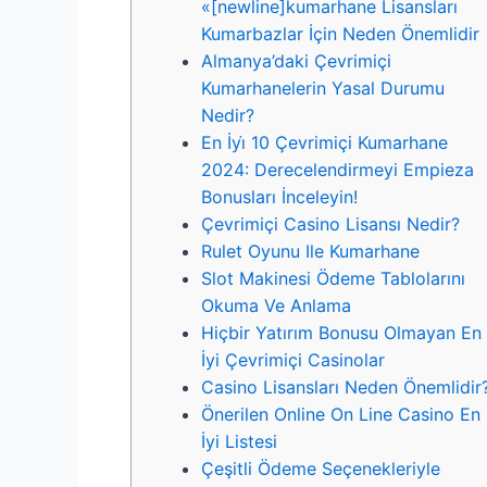
«[newline]kumarhane Lisansları
Kumarbazlar İçin Neden Önemlidir
Almanya’daki Çevrimiçi
Kumarhanelerin Yasal Durumu
Nedir?
En İyi̇ 10 Çevrimiçi Kumarhane
2024: Derecelendirmeyi Empieza
Bonusları İnceleyin!
Çevrimiçi Casino Lisansı Nedir?
Rulet Oyunu Ile Kumarhane
Slot Makinesi Ödeme Tablolarını
Okuma Ve Anlama
Hiçbir Yatırım Bonusu Olmayan En
İyi Çevrimiçi Casinolar
Casino Lisansları Neden Önemlidir
Önerilen Online On Line Casino En
İyi Listesi
Çeşitli Ödeme Seçenekleriyle