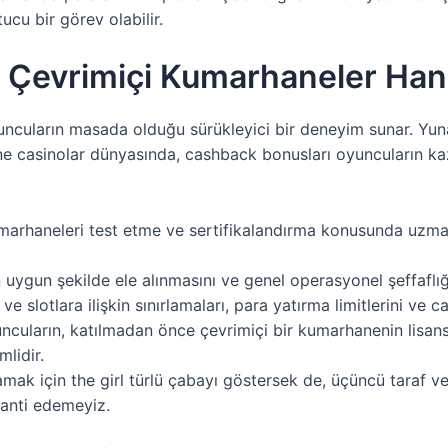
ucu bir görev olabilir.
r Çevrimiçi Kumarhaneler Hang
uncuların masada olduğu sürükleyici bir deneyim sunar. Yuna
ine casinolar dünyasında, cashback bonusları oyuncuların kaz
marhaneleri test etme ve sertifikalandırma konusunda uzman
in uygun şekilde ele alınmasını ve genel operasyonel şeffaflığ
ve slotlara ilişkin sınırlamaları, para yatırma limitlerini ve c
uncuların, katılmadan önce çevrimiçi bir kumarhanenin lisa
lidir.
mak için the girl türlü çabayı göstersek de, üçüncü taraf v
ranti edemeyiz.