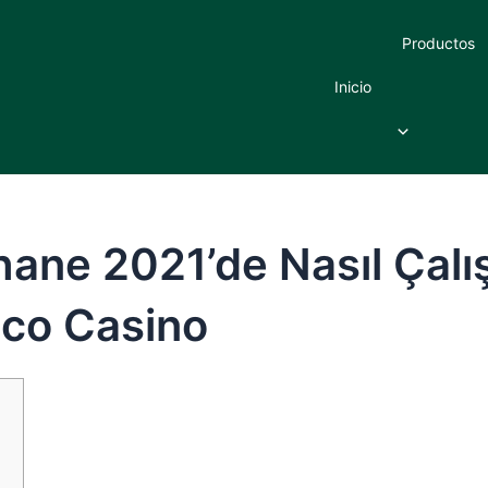
Productos
Inicio
miçi Kumarhane: 2025 Sırala
ne 2021’de Nasıl Çalışı
nco Casino