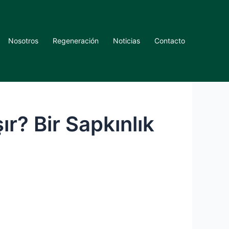
Nosotros
Regeneración
Noticias
Contacto
masında
r? Bir Sapkınlık