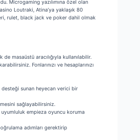
oldu. Microgaming yazılımına özel olan
Casino Loutraki, Atina’ya yaklaşık 80
ri, rulet, black jack ve poker dahil olmak
e masaüstü aracılığıyla kullanılabilir.
rabilirsiniz. Fonlarınızı ve hesaplarınızı
desteği sunan heyecan verici bir
esini sağlayabilirsiniz.
sek uyumluluk empieza oyuncu koruma
oğrulama adımları gerektirip