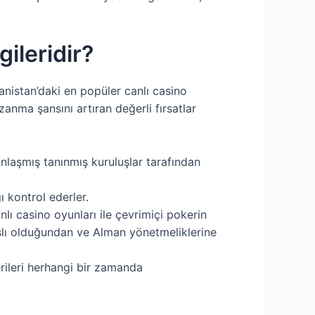
ileridir?
nistan’daki en popüler canlı casino
anma şansını artıran değerli fırsatlar
laşmış tanınmış kuruluşlar tarafından
ı kontrol ederler.
anlı casino oyunları ile çevrimiçi pokerin
nslı olduğundan ve Alman yönetmeliklerine
erileri herhangi bir zamanda