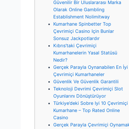
Güvenilir Bir Uluslararası Marka
Olarak Online Gambling
Establishment Nolimitway
Kumarhane Spinbetter Top
Çevrimiçi Casino Için Bunlar
Sonsuz Jackpotlardır
Kıbrıs’taki Çevrimiçi
Kumarhanelerin Yasal Statüsü
Nedir?
Gerçek Parayla Oynanabilen En İyi
Çevrimiçi Kumarhaneler
Güvenlik Ve Güvenlik Garantili
Teknoloji Devrimi Çevrimiçi Slot
Oyunlarını Dönüştürüyor
Türkiye’deki Sobre Iyi 10 Çevrimiçi
Kumarhane – Top Rated Online
Casino
Gerçek Parayla Çevrimiçi Oynama