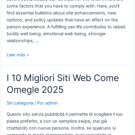
some factors that you have to comply with. Here, you’ll
find essential bulletins about site enhancements, new
options, and policy updates that have an effect on the
person experience. A fulfilling sex life contributes to raised
bodily well being, emotional well-being, stronger
relationships, …
Will
Leer más »
Shutting
Down
I 10 Migliori Siti Web Come
Backpage
Com
Omegle 2025
Finish
Baby
Sex
Sin categoría
/ Por
admin
Trafficking?
Questo sito senza pubblicità ti permette di scegliere il tuo
paese preferito, e con un semplice swipe, stai già
chattando con nuove persone. Inoltre, se qualcuno si
comporta in modo inappropriato, puoi segnalarlo ai