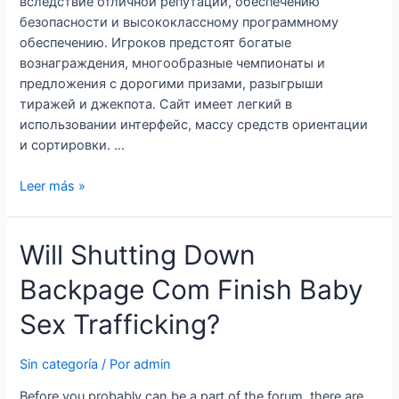
вследствие отличной репутации, обеспечению
безопасности и высококлассному программному
обеспечению. Игроков предстоят богатые
вознаграждения, многообразные чемпионаты и
предложения с дорогими призами, разыгрыши
тиражей и джекпота. Сайт имеет легкий в
использовании интерфейс, массу средств ориентации
и сортировки. …
Краткий
Leer más »
анализ
1xslots
Will Shutting Down
–
ведущее
Backpage Com Finish Baby
виртуальное
казино
Sex Trafficking?
с
акциями
Sin categoría
/ Por
admin
Before you probably can be a part of the forum, there are