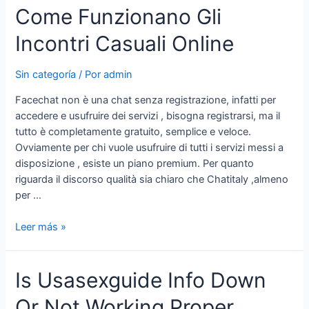
Gaming
Come Funzionano Gli
Innovations
Incontri Casuali Online
Sin categoría
/ Por
admin
Facechat non è una chat senza registrazione, infatti per
accedere e usufruire dei servizi , bisogna registrarsi, ma il
tutto è completamente gratuito, semplice e veloce.
Ovviamente per chi vuole usufruire di tutti i servizi messi a
disposizione , esiste un piano premium. Per quanto
riguarda il discorso qualità sia chiaro che Chatitaly ,almeno
per …
Webcam
Leer más »
Casuali
Chatroulette
Is Usasexguide Info Down
E
Le
Or Not Working Proper
Altre