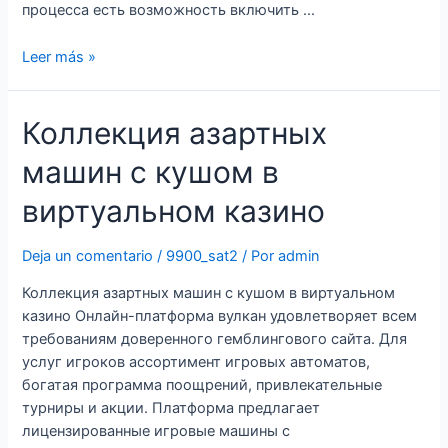
процесса есть возможность включить …
Ставка
Leer más »
на
деньги
Коллекция азартных
на
лицензированном
машин с кушом в
сайте
и
виртуальном казино
зеркале
виртуального
Deja un comentario
/
9900_sat2
/ Por
admin
казино
с
Коллекция азартных машин с кушом в виртуальном
подарками.
казино Онлайн-платформа вулкан удовлетворяет всем
требованиям доверенного гемблингового сайта. Для
услуг игроков ассортимент игровых автоматов,
богатая программа поощрений, привлекательные
турниры и акции. Платформа предлагает
лицензированные игровые машины с