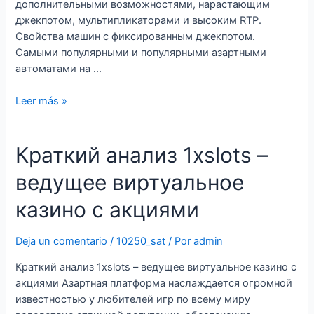
дополнительными возможностями, нарастающим
джекпотом, мультипликаторами и высоким RTP.
Свойства машин с фиксированным джекпотом.
Самыми популярными и популярными азартными
автоматами на …
Коллекция
Leer más »
азартных
машин
Краткий анализ 1xslots –
с
кушом
ведущее виртуальное
в
виртуальном
казино с акциями
казино
Deja un comentario
/
10250_sat
/ Por
admin
Краткий анализ 1xslots – ведущее виртуальное казино с
акциями Азартная платформа наслаждается огромной
известностью у любителей игр по всему миру