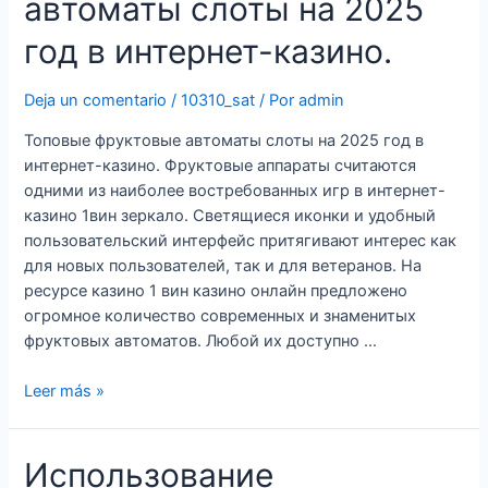
автоматы слоты на 2025
Not
Working
год в интернет-казино.
Proper
Now?
Deja un comentario
/
10310_sat
/ Por
admin
Troubleshoot
And
Топовые фруктовые автоматы слоты на 2025 год в
Get
интернет-казино. Фруктовые аппараты считаются
Help
одними из наиболее востребованных игр в интернет-
Riosh
казино 1вин зеркало. Светящиеся иконки и удобный
Technologies
пользовательский интерфейс притягивают интерес как
для новых пользователей, так и для ветеранов. На
ресурсе казино 1 вин казино онлайн предложено
огромное количество современных и знаменитых
фруктовых автоматов. Любой их доступно …
Топовые
Leer más »
фруктовые
автоматы
Использование
слоты