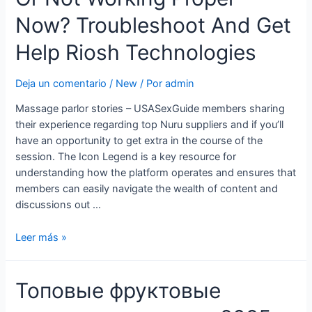
Come
Now? Troubleshoot And Get
Funzionano
Gli
Help Riosh Technologies
Incontri
Casuali
Deja un comentario
/
New
/ Por
admin
Online
Massage parlor stories – USASexGuide members sharing
their experience regarding top Nuru suppliers and if you’ll
have an opportunity to get extra in the course of the
session. The Icon Legend is a key resource for
understanding how the platform operates and ensures that
members can easily navigate the wealth of content and
discussions out …
Is
Leer más »
Usasexguide
Info
Топовые фруктовые
Down
Or