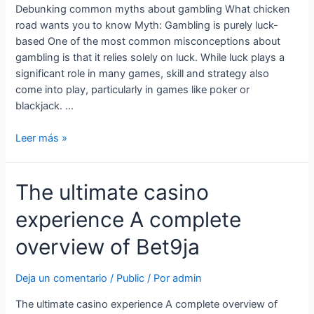
Debunking common myths about gambling What chicken
road wants you to know Myth: Gambling is purely luck-
based One of the most common misconceptions about
gambling is that it relies solely on luck. While luck plays a
significant role in many games, skill and strategy also
come into play, particularly in games like poker or
blackjack. …
Debunking
Leer más »
common
myths
The ultimate casino
about
gambling
experience A complete
What
chicken
overview of Bet9ja
road
wants
Deja un comentario
/
Public
/ Por
admin
you
to
The ultimate casino experience A complete overview of