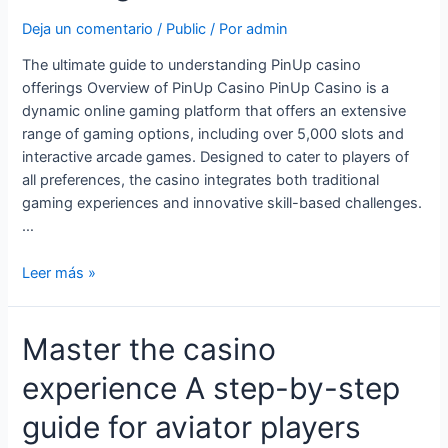
l'expérience
Deja un comentario
/
Public
/ Por
admin
du
casino
The ultimate guide to understanding PinUp casino
traditionnel
offerings Overview of PinUp Casino PinUp Casino is a
dynamic online gaming platform that offers an extensive
range of gaming options, including over 5,000 slots and
interactive arcade games. Designed to cater to players of
all preferences, the casino integrates both traditional
gaming experiences and innovative skill-based challenges.
…
The
Leer más »
ultimate
guide
Master the casino
to
understanding
experience A step-by-step
PinUp
casino
guide for aviator players
offerings