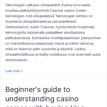
Teknologian vaikutus uhkapeleihin Kuinka innovaatio
muuttaa pelikäyttäytymistä Casoola casino Uuden
teknologian rooli uhkapeleissä Teknologian kehitys on
muuttanut uhkapelimaailmaa perusteellisesti.
Verkkokasinot, kuten Casoola, hyödyntävät moderneja
teknologioita tarjoamalla pelaajilleen ainutlaatuisia
pelikokemuksia. Esimerkiksi mobiilipelaamisen yleistyminen
on mahdollistanut pelaamisen missä ja milloin tahansa,
mikä on lisännyt pelin suosioita ja käyttöä. Lisäksi
virtuaalitodellisuus ja lisätty todellisuus ovat avanneet uusia
ulottuvuuksia …
Teknologian
Leer más »
vaikutus
uhkapeleihin
Beginner's guide to
Kuinka
innovaatio
understanding casino
muuttaa
pelikäyttäytymistä