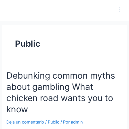
Ir
al
Mai
contenido
Men
Public
Debunking common myths
about gambling What
chicken road wants you to
know
Deja un comentario
/
Public
/ Por
admin