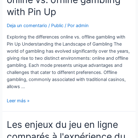
with
with Pin Up
boxing
king
Deja un comentario
/
Public
/ Por
admin
casino
Exploring the differences online vs. offline gambling with
Pin Up Understanding the Landscape of Gambling The
world of gambling has evolved significantly over the years,
giving rise to two distinct environments: online and offline
gambling. Each mode presents unique advantages and
challenges that cater to different preferences. Offline
gambling, commonly associated with traditional casinos,
allows …
Exploring
Leer más »
the
differences
Les enjeux du jeu en ligne
online
vs.
comparés à l'expérience du
offline