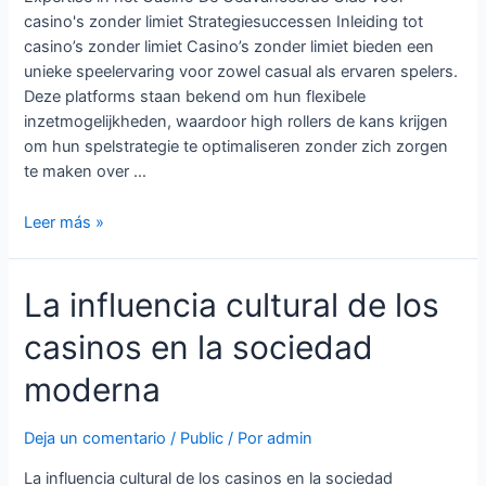
casino's zonder limiet Strategiesuccessen Inleiding tot
casino’s zonder limiet Casino’s zonder limiet bieden een
unieke speelervaring voor zowel casual als ervaren spelers.
Deze platforms staan bekend om hun flexibele
inzetmogelijkheden, waardoor high rollers de kans krijgen
om hun spelstrategie te optimaliseren zonder zich zorgen
te maken over …
Expertise
Leer más »
in
het
La influencia cultural de los
Casino
De
casinos en la sociedad
Geavanceerde
Gids
moderna
voor
casino's
Deja un comentario
/
Public
/ Por
admin
zonder
limiet
La influencia cultural de los casinos en la sociedad