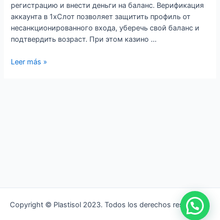
регистрацию и внести деньги на баланс. Верификация
аккаунта в 1xСлот позволяет защитить профиль от
несанкционированного входа, уберечь свой баланс и
подтвердить возраст. При этом казино …
1xslots
Leer más »
зеркало
скачать
Copyright
© Plastisol 2023. Todos los derechos reservados