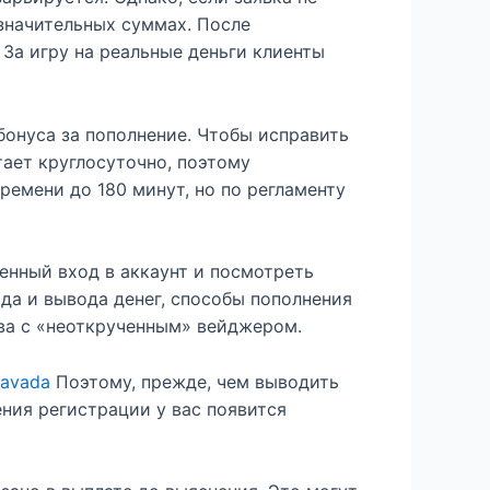
 значительных суммах. После
За игру на реальные деньги клиенты
бонуса за пополнение. Чтобы исправить
тает круглосуточно, поэтому
ремени до 180 минут, но по регламенту
енный вход в аккаунт и посмотреть
а и вывода денег, способы пополнения
тва с «неоткрученным» вейджером.
vavada
Поэтому, прежде, чем выводить
ния регистрации у вас появится