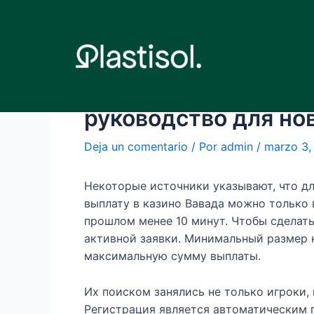
Ir
al
contenido
Вывод средств из Va
руководство для но
Deja un comentario
/ Por
admin
/
marzo 3,
Некоторые источники указывают, что д
выплату в казино Вавада можно только 
прошлом менее 10 минут. Чтобы сделать
активной заявки. Минимальный размер к
максимальную сумму выплаты.
Их поиском занялись не только игроки,
Регистрация является автоматическим п