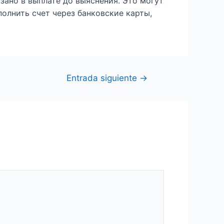
зано в выплате до выяснения. Это могут
олнить счет через банковские карты,
Entrada siguiente
→