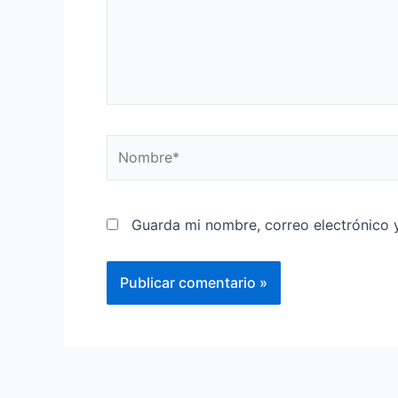
Nombre*
Guarda mi nombre, correo electrónico 