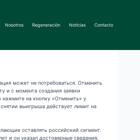
Nosotros
Regeneración
Noticias
Contacto
 казино, пошаговое
ация может не потребоваться. Отменить
ту и с момента создания заявки
и нажмите на кнопку «Отменить» у
и снятии выигрыша действует лимит на
желающие оставлять российский сегмент.
ет и он указал достоверные сведения.