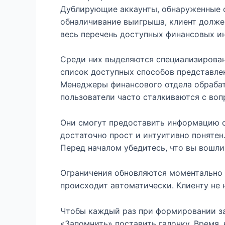
Дублирующие аккаунты, обнаруженные с
обналичивание выигрыша, клиент должен
весь перечень доступных финансовых ин
Среди них выделяются специализирован
список доступных способов представлен
Менеджеры финансового отдела обраба
пользователи часто сталкиваются с воп
Они смогут предоставить информацию о
достаточно прост и интуитивно понятен.
Перед началом убедитесь, что вы вошли
Ограничения обновляются моментально 
происходит автоматически. Клиенту не 
Чтобы каждый раз при формировании за
«Запомнить» поставить галочку. Время, 