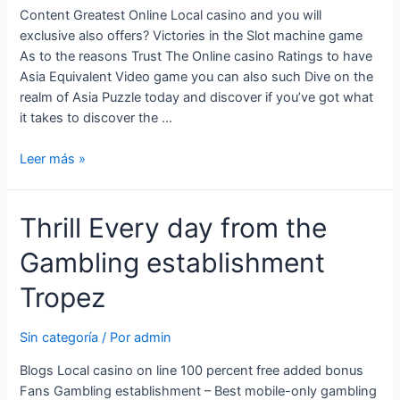
Content Greatest Online Local casino and you will
inoffizieller
exclusive also offers? Victories in the Slot machine game
mitarbeiter
As to the reasons Trust The Online casino Ratings to have
Casino
Asia Equivalent Video game you can also such Dive on the
über
realm of Asia Puzzle today and discover if you’ve got what
PayPal
it takes to discover the …
retournieren
China
Leer más »
Mystery
Thrill Every day from the
Gambling establishment
Tropez
Sin categoría
/ Por
admin
Blogs Local casino on line 100 percent free added bonus
Fans Gambling establishment – Best mobile-only gambling