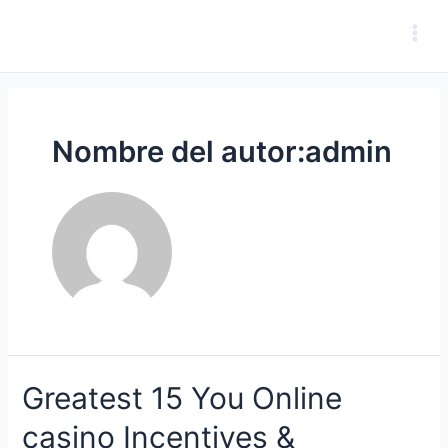
Ir
al
Mai
contenido
Men
Nombre del autor:admin
Greatest 15 You Online
casino Incentives &