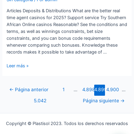
forties
inside
Articles Deposits & Distributions What are the better real
Land
time agent casinos for 2025? Support service Try Southern
der
African Online casinos Reasonable? See the conditions and
dichter
terms, as well as winnings constraints, bet size
und
constraints, and you can bonus code requirements
denker
whenever comparing such bonuses. Knowledge these
Geldspiele
records makes it possible to take advantage of …
Casino
Leer más »
Tropez
Analysis,
Grievances,
Paginación
←
Página anterior
1
…
4.898
4.899
4.900
…
RTP
de
&
5.042
Página siguiente
→
entradas
Incentives
Copyright
© Plastisol 2023. Todos los derechos reservados