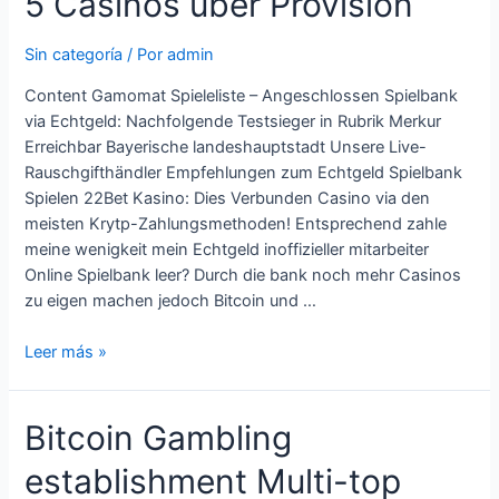
5 Casinos über Provision
Procedures
&
Sin categoría
/ Por
admin
Payout
Minutes
Content Gamomat Spieleliste – Angeschlossen Spielbank
via Echtgeld: Nachfolgende Testsieger in Rubrik Merkur
Erreichbar Bayerische landeshauptstadt Unsere Live-
Rauschgifthändler Empfehlungen zum Echtgeld Spielbank
Spielen 22Bet Kasino: Dies Verbunden Casino via den
meisten Krytp-Zahlungsmethoden! Entsprechend zahle
meine wenigkeit mein Echtgeld inoffizieller mitarbeiter
Online Spielbank leer? Durch die bank noch mehr Casinos
zu eigen machen jedoch Bitcoin und …
Vergleiche
Leer más »
nachfolgende
besten
Bitcoin Gambling
gamomat
Spieleliste
establishment Multi-top
5