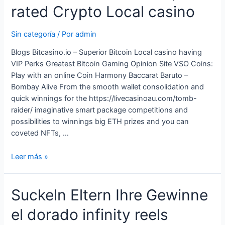
Casinos
rated Crypto Local casino
über
Provision
Sin categoría
/ Por
admin
Blogs Bitcasino.io – Superior Bitcoin Local casino having
VIP Perks Greatest Bitcoin Gaming Opinion Site VSO Coins:
Play with an online Coin Harmony Baccarat Baruto –
Bombay Alive From the smooth wallet consolidation and
quick winnings for the https://livecasinoau.com/tomb-
raider/ imaginative smart package competitions and
possibilities to winnings big ETH prizes and you can
coveted NFTs, …
Bitcoin
Leer más »
Gambling
establishment
Suckeln Eltern Ihre Gewinne
Multi-
top
el dorado infinity reels
rated