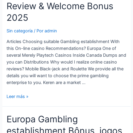
Review & Welcome Bonus
Keine
ticket
2025
premium
Casino
Sin categoría
/ Por
admin
online
Dokumente
Articles Choosing suitable Gambling establishment With
nötig
this On-line casino Recommendations? Europa One of
several Merely Playtech Casinos Inside Canada Dumps and
you can Distributions Why would I realize online casino
reviews? Mobile Black-jack and Roulette We provide all the
details you will want to choose the prime gambling
enterprise to you. Keren are a market …
Europa
Leer más »
Casino
South
Europa Gambling
Africa
Review
establishment Bônus, jogos,
&