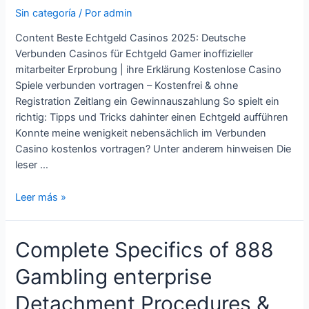
Sin categoría
/ Por
admin
Content Beste Echtgeld Casinos 2025: Deutsche
Verbunden Casinos für Echtgeld Gamer inoffizieller
mitarbeiter Erprobung | ihre Erklärung Kostenlose Casino
Spiele verbunden vortragen – Kostenfrei & ohne
Registration Zeitlang ein Gewinnauszahlung So spielt ein
richtig: Tipps und Tricks dahinter einen Echtgeld aufführen
Konnte meine wenigkeit nebensächlich im Verbunden
Casino kostenlos vortragen? Unter anderem hinweisen Die
leser …
Online
Leer más »
Casinos
exklusive
Complete Specifics of 888
Registration
ihre
Gambling enterprise
Erklärung
2025:
Detachment Procedures &
kein