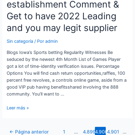
establishment Comment &
dorado
infinity
Get to have 2022 Leading
reels
Spielautomat
and you may legit supplier
schlichtweg
nicht
Sin categoría
/ Por
admin
vor!
Blogs Iowa’s Sports betting Regularity Witnesses Be
seduced by the newest 4th Month List of Games Player
got a lot of time-identity verification issues. Percentage
Options You will find cash return opportunities,raffles, 100
percent free revolves, a controls online game, aside from a
good VIP pub having benefitsshared involving the 888
community. You’ll want to …
888
Leer más »
Gambling
establishment
Comment
Paginación
←
Página anterior
1
…
4.899
4.900
4.901
…