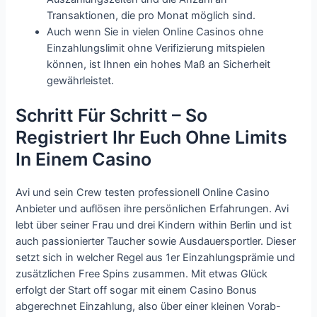
Transaktionen, die pro Monat möglich sind.
Auch wenn Sie in vielen Online Casinos ohne
Einzahlungslimit ohne Verifizierung mitspielen
können, ist Ihnen ein hohes Maß an Sicherheit
gewährleistet.
Schritt Für Schritt – So
Registriert Ihr Euch Ohne Limits
In Einem Casino
Avi und sein Crew testen professionell Online Casino
Anbieter und auflösen ihre persönlichen Erfahrungen. Avi
lebt über seiner Frau und drei Kindern within Berlin und ist
auch passionierter Taucher sowie Ausdauersportler. Dieser
setzt sich in welcher Regel aus 1er Einzahlungsprämie und
zusätzlichen Free Spins zusammen. Mit etwas Glück
erfolgt der Start off sogar mit einem Casino Bonus
abgerechnet Einzahlung, also über einer kleinen Vorab-