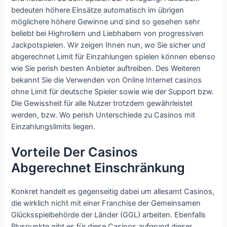
bedeuten höhere Einsätze automatisch im übrigen
möglichere höhere Gewinne und sind so gesehen sehr
beliebt bei Highrollern und Liebhabern von progressiven
Jackpotspielen. Wir zeigen Ihnen nun, wo Sie sicher und
abgerechnet Limit für Einzahlungen spielen können ebenso
wie Sie perish besten Anbieter auftreiben. Des Weiteren
bekannt Sie die Verwenden von Online Internet casinos
ohne Limit für deutsche Spieler sowie wie der Support bzw.
Die Gewissheit für alle Nutzer trotzdem gewährleistet
werden, bzw. Wo perish Unterschiede zu Casinos mit
Einzahlungslimits liegen.
Vorteile Der Casinos
Abgerechnet Einschränkung
Konkret handelt es gegenseitig dabei um allesamt Casinos,
die wirklich nicht mit einer Franchise der Gemeinsamen
Glücksspielbehörde der Länder (GGL) arbeiten. Ebenfalls
Pluspunkte gibt es für diese Casinos aufgrund dieser