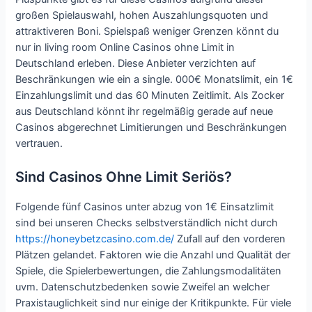
großen Spielauswahl, hohen Auszahlungsquoten und
attraktiveren Boni. Spielspaß weniger Grenzen könnt du
nur in living room Online Casinos ohne Limit in
Deutschland erleben. Diese Anbieter verzichten auf
Beschränkungen wie ein a single. 000€ Monatslimit, ein 1€
Einzahlungslimit und das 60 Minuten Zeitlimit. Als Zocker
aus Deutschland könnt ihr regelmäßig gerade auf neue
Casinos abgerechnet Limitierungen und Beschränkungen
vertrauen.
Sind Casinos Ohne Limit Seriös?
Folgende fünf Casinos unter abzug von 1€ Einsatzlimit
sind bei unseren Checks selbstverständlich nicht durch
https://honeybetzcasino.com.de/
Zufall auf den vorderen
Plätzen gelandet. Faktoren wie die Anzahl und Qualität der
Spiele, die Spielerbewertungen, die Zahlungsmodalitäten
uvm. Datenschutzbedenken sowie Zweifel an welcher
Praxistauglichkeit sind nur einige der Kritikpunkte. Für viele