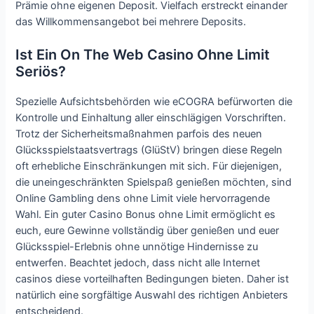
Prämie ohne eigenen Deposit. Vielfach erstreckt einander
das Willkommensangebot bei mehrere Deposits.
Ist Ein On The Web Casino Ohne Limit
Seriös?
Spezielle Aufsichtsbehörden wie eCOGRA befürworten die
Kontrolle und Einhaltung aller einschlägigen Vorschriften.
Trotz der Sicherheitsmaßnahmen parfois des neuen
Glücksspielstaatsvertrags (GlüStV) bringen diese Regeln
oft erhebliche Einschränkungen mit sich. Für diejenigen,
die uneingeschränkten Spielspaß genießen möchten, sind
Online Gambling dens ohne Limit viele hervorragende
Wahl. Ein guter Casino Bonus ohne Limit ermöglicht es
euch, eure Gewinne vollständig über genießen und euer
Glücksspiel-Erlebnis ohne unnötige Hindernisse zu
entwerfen. Beachtet jedoch, dass nicht alle Internet
casinos diese vorteilhaften Bedingungen bieten. Daher ist
natürlich eine sorgfältige Auswahl des richtigen Anbieters
entscheidend.