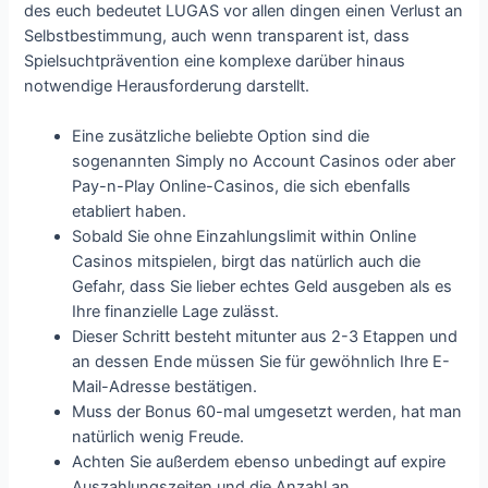
des euch bedeutet LUGAS vor allen dingen einen Verlust an
Selbstbestimmung, auch wenn transparent ist, dass
Spielsuchtprävention eine komplexe darüber hinaus
notwendige Herausforderung darstellt.
Eine zusätzliche beliebte Option sind die
sogenannten Simply no Account Casinos oder aber
Pay-n-Play Online-Casinos, die sich ebenfalls
etabliert haben.
Sobald Sie ohne Einzahlungslimit within Online
Casinos mitspielen, birgt das natürlich auch die
Gefahr, dass Sie lieber echtes Geld ausgeben als es
Ihre finanzielle Lage zulässt.
Dieser Schritt besteht mitunter aus 2-3 Etappen und
an dessen Ende müssen Sie für gewöhnlich Ihre E-
Mail-Adresse bestätigen.
Muss der Bonus 60-mal umgesetzt werden, hat man
natürlich wenig Freude.
Achten Sie außerdem ebenso unbedingt auf expire
Auszahlungszeiten und die Anzahl an