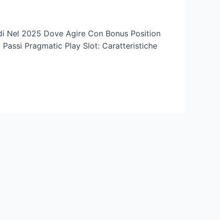
di Nel 2025 Dove Agire Con Bonus Position
Passi Pragmatic Play Slot: Caratteristiche