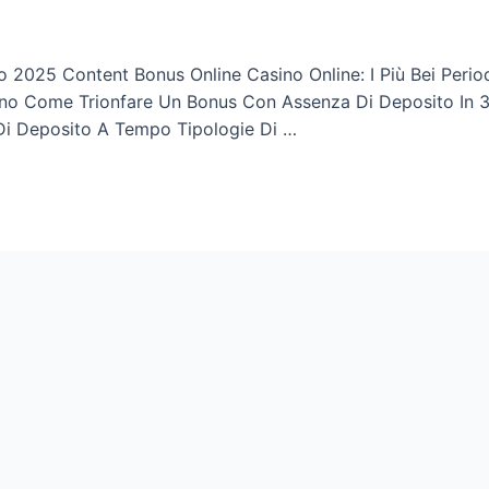
2025 Content Bonus Online Casino Online: I Più Bei Perio
ino Come Trionfare Un Bonus Con Assenza Di Deposito In 3 
Di Deposito A Tempo Tipologie Di …