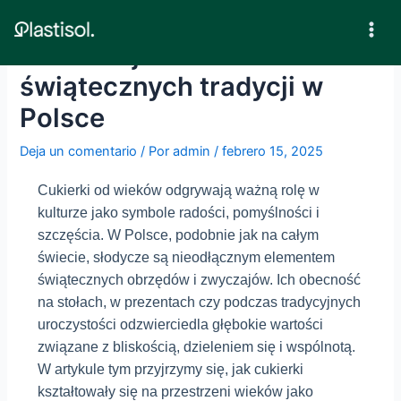
Ir
al
Mai
Cukierki jako element
contenido
Men
świątecznych tradycji w
Polsce
Deja un comentario
/ Por
admin
/
febrero 15, 2025
Cukierki od wieków odgrywają ważną rolę w
kulturze jako symbole radości, pomyślności i
szczęścia. W Polsce, podobnie jak na całym
świecie, słodycze są nieodłącznym elementem
świątecznych obrzędów i zwyczajów. Ich obecność
na stołach, w prezentach czy podczas tradycyjnych
uroczystości odzwierciedla głębokie wartości
związane z bliskością, dzieleniem się i wspólnotą.
W artykule tym przyjrzymy się, jak cukierki
kształtowały się na przestrzeni wieków jako