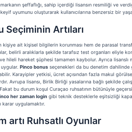
anın şeffaflığı, sahip içerdiği lisansın resmiliği ve verdiği
keyif uyumunu oluşturarak kullanıcılarına benzersiz bir yaşa
u Seçiminin Artıları
m kişiye ait kişisel bilgilerin korunması hem de parasal tran
r, belirli aralıklarla şekilde tarafsız test organları eliyle ko
r ve hileli hareket şüphesi tamamen kaybolur. Ayrıca lisanslı
 uygular.
Pinco bonus
seçenekleri da bu denetim dahilinde ge
ilir. Karayipler yetkisi, ücret açısından fazla makul görülse
dır. Avrupa lisansı, Birlik Birliği yasalarına bağlı şekilde ç
. Fakat bu durum koşul Curaçao ruhsatının bütünüyle geçer
inco her zaman login
gibi teknik desteklerle eşitsizliği ka
ı karar uygulamaktır.
ım artı Ruhsatlı Oyunlar