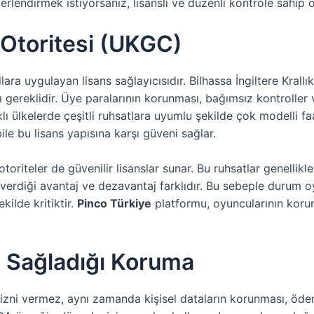
erlendirmek istiyorsanız, lisanslı ve düzenli kontrole sahip
n Otoritesi (UKGC)
lara uygulayan lisans sağlayıcısıdır. Bilhassa İngiltere Krall
ı gereklidir. Üye paralarının korunması, bağımsız kontroller
rklı ülkelerde çeşitli ruhsatlara uyumlu şekilde çok modelli f
ile bu lisans yapısına karşı güveni sağlar.
toriteler de güvenilir lisanslar sunar. Bu ruhsatlar genellikle
in verdiği avantaj ve dezavantaj farklıdır. Bu sebeple durum 
kilde kritiktir.
Pinco Türkiye
platformu, oyuncularının korun
 Sağladığı Koruma
 izni vermez, aynı zamanda kişisel dataların korunması, öde