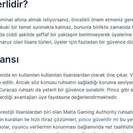
rlidir?
inat altına almak istiyorsanız, öncelikli önem etmeniz gerek
a hukuki bir temel sunmakla kalmaz, bununla birlikte zamanda
a ciddi şekilde şeffaf bir yaklaşım benimseyerek üyelerin
ruz olan lisans türleri, üyeler için fazladan bir güvence dü
ansı
nda en kullanılan kullanılan lisanslardan olarak öne çıkar. Ve
 edilir. Ancak söz konusu ruhsatın sağladığı koruma seviyesi,
 Curacao ruhsatı da yeterli bir güvence sunabilir. Pinco gibi 
verdiği avantajları üye faydasına değerlendirmektedir.
stijli lisanslardan biri olan Malta Gaming Authority ruhsatı
 kuralları ile hızlı itiraz çözümleri,
pinco güvenilir mi
bu yet
inolar, oyuncu verilerinin korunması bağlamında net taahhüt