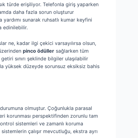
k türde erişiliyor. Telefonla giriş yaparken
rtamda daha fazla sorun oluşturur
a yardımı sunarak ruhsatlı kumar keyfini
edinilebilir.
lar ne, kadar ilgi çekici varsayılırsa olsun,
i üzerinden
pinco ödüller
sağlarken tüm
ri sınırı şeklinde bilgiler ulaşılabilir
da yüksek düzeyde sorunsuz eksiksiz bahis
t durumuna olmuştur. Çoğunlukla parasal
, veri korunması perspektifinden zorunlu tam
kontrol sistemleri ve zamanlı koruma
 sistemlerin çalışır mevcutluğu, ekstra ayrı