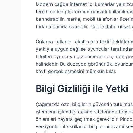
Modern çağda internet içi kumarlar yalnızca 
tercih edilen platformun ruhsatlı kullanılma
barındırabilir. marka, mobil telefonlar üzer
farklı ortamda sunabilir. Cepte dahi ruhsat 
Onlarca kullanıcı, ekstra artı teklif teklifle
yetkiyle uygun değilse oyuncular tarafından 
bilgileri oyuncuya gizlenmeden biçimde göster
halindedir. Bu düzeyde görünürlük, oyuncu
keyfi gerçekleşmesini mümkün kılar.
Bilgi Gizliliği ile Yetki
Çağımızda özel bilgilerin güvende tutulmas
işlemlerin işlendiği casino sitelerinde böyl
önlemleri hayata geçirmek gereklidir. Pinco
versiyonları ile kullanıcı bilgilerini azami 