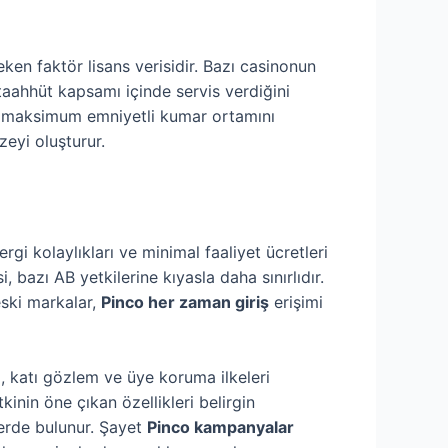
en faktör lisans verisidir. Bazı casinonun
 taahhüt kapsamı içinde servis verdiğini
e maksimum emniyetli kumar ortamını
zeyi oluşturur.
rgi kolaylıkları ve minimal faaliyet ücretleri
 bazı AB yetkilerine kıyasla daha sınırlıdır.
eski markalar,
Pinco her zaman giriş
erişimi
, katı gözlem ve üye koruma ilkeleri
kinin öne çıkan özellikleri belirgin
lerde bulunur. Şayet
Pinco kampanyalar