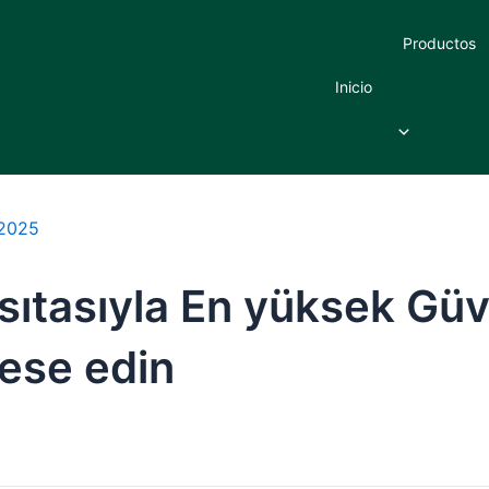
Productos
Inicio
sıyla En yüksek Güvenli Kumar
 2025
sıtasıyla En yüksek Gü
yese edin