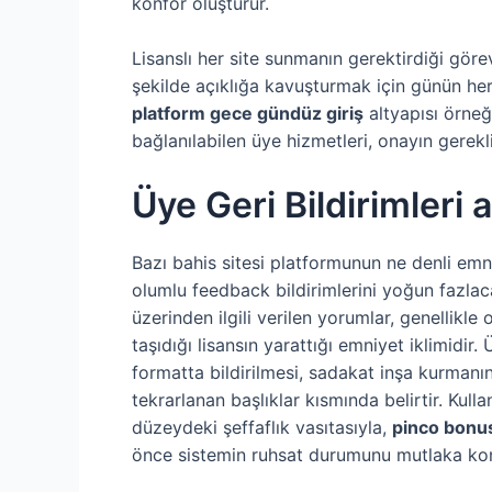
konfor oluşturur.
Lisanslı her site sunmanın gerektirdiği görev
şekilde açıklığa kavuşturmak için günün her 
platform gece gündüz giriş
altyapısı örneği
bağlanılabilen üye hizmetleri, onayın gerekl
Üye Geri Bildirimleri 
Bazı bahis sitesi platformunun ne denli emniy
olumlu feedback bildirimlerini yoğun fazlaca
üzerinden ilgili verilen yorumlar, genellikl
taşıdığı lisansın yarattığı emniyet iklimidir
formatta bildirilmesi, sadakat inşa kurmanın 
tekrarlanan başlıklar kısmında belirtir. Kull
düzeydeki şeffaflık vasıtasıyla,
pinco bonu
önce sistemin ruhsat durumunu mutlaka kont