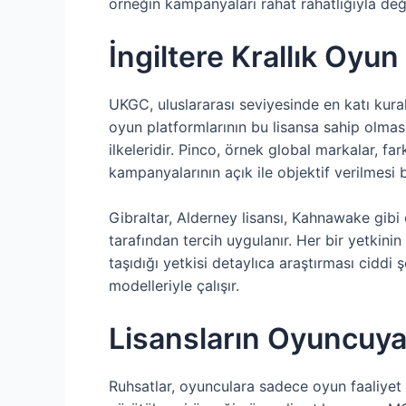
örneğin kampanyaları rahat rahatlığıyla değ
İngiltere Krallık Oyu
UKGC, uluslararası seviyesinde en katı kural
oyun platformlarının bu lisansa sahip olmas
ilkeleridir. Pinco, örnek global markalar, fa
kampanyalarının açık ile objektif verilmesi b
Gibraltar, Alderney lisansı, Kahnawake gibi o
tarafından tercih uygulanır. Her bir yetkin
taşıdığı yetkisi detaylıca araştırması ciddi şe
modelleriyle çalışır.
Lisansların Oyuncuya
Ruhsatlar, oyunculara sadece oyun faaliyet