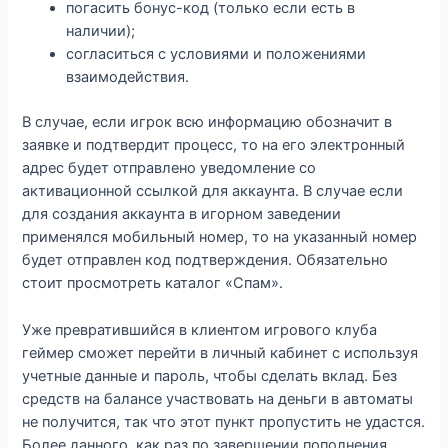
погасить бонус-код (только если есть в
наличии);
согласиться с условиями и положениями
взаимодействия.
В случае, если игрок всю информацию обозначит в
заявке и подтвердит процесс, то на его электронный
адрес будет отправлено уведомление со
активационной ссылкой для аккаунта. В случае если
для создания аккаунта в игорном заведении
применялся мобильный номер, то на указанный номер
будет отправлен код подтверждения. Обязательно
стоит просмотреть каталог «Спам».
Уже превратившийся в клиентом игрового клуба
геймер сможет перейти в личный кабинет с используя
учетные данные и пароль, чтобы сделать вклад. Без
средств на балансе участвовать на деньги в автоматы
не получится, так что этот пункт пропустить не удастся.
Более данного, как раз по завершении пополнения