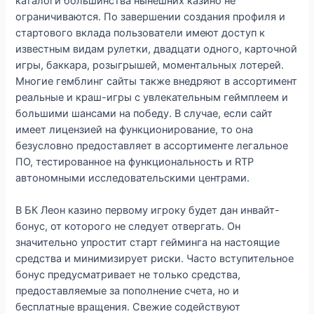
каталоги большинства нынешних казино не
ограничиваются. По завершении создания профиля и
стартового вклада пользователи имеют доступ к
известным видам рулетки, двадцати одного, карточной
игры, баккара, розыгрышей, моментальных лотерей.
Многие гемблинг сайты также внедряют в ассортимент
реальные и краш-игры с увлекательным геймплеем и
большими шансами на победу. В случае, если сайт
имеет лицензией на функционирование, то она
безусловно предоставляет в ассортименте легальное
ПО, тестированное на функциональность и RTP
автономными исследовательскими центрами.
В БК Леон казино первому игроку будет дан инвайт-
бонус, от которого не следует отвергать. Он
значительно упростит старт гейминга на настоящие
средства и минимизирует риски. Часто вступительное
бонус предусматривает не только средства,
предоставляемые за пополнение счета, но и
бесплатные вращения. Свежие содействуют