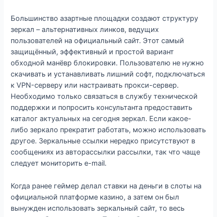
Большинство азартные площадки создают структуру
зеркал – альтернативных линков, ведущих
пользователей на официальный сайт. Этот самый
защищённый, эффективный и простой вариант
обходной манёвр блокировки. Пользователю не нужно
скачивать и устанавливать лишний софт, подключаться
к VPN-серверу или настраивать прокси-сервер.
Необходимо только связаться в службу технической
поддержки и попросить консультанта предоставить
каталог актуальных на сегодня зеркал. Если какое-
либо зеркало прекратит работать, можно использовать
другое. Зеркальные ссылки нередко присутствуют в
сообщениях из авторассылки рассылки, так что чаще
следует мониторить e-mail.
Когда ранее геймер делал ставки на деньги в слоты на
официальной платформе казино, а затем он был
вынужден использовать зеркальный сайт, то весь