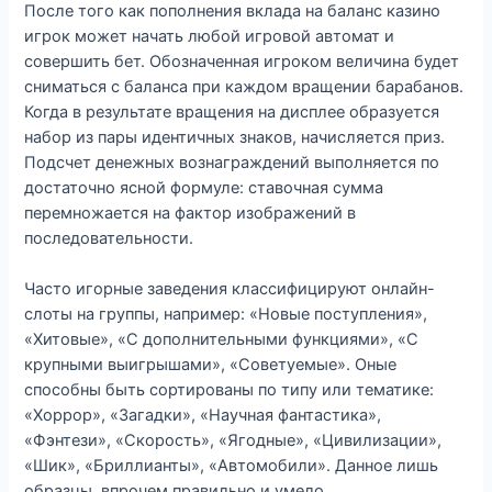
После того как пополнения вклада на баланс казино
игрок может начать любой игровой автомат и
совершить бет. Обозначенная игроком величина будет
сниматься с баланса при каждом вращении барабанов.
Когда в результате вращения на дисплее образуется
набор из пары идентичных знаков, начисляется приз.
Подсчет денежных вознаграждений выполняется по
достаточно ясной формуле: ставочная сумма
перемножается на фактор изображений в
последовательности.
Часто игорные заведения классифицируют онлайн-
слоты на группы, например: «Новые поступления»,
«Хитовые», «С дополнительными функциями», «С
крупными выигрышами», «Советуемые». Оные
способны быть сортированы по типу или тематике:
«Хоррор», «Загадки», «Научная фантастика»,
«Фэнтези», «Скорость», «Ягодные», «Цивилизации»,
«Шик», «Бриллианты», «Автомобили». Данное лишь
образцы, впрочем правильно и умело