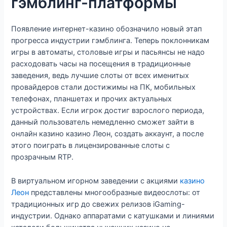
гэмблинг-платформы
Появление интернет-казино обозначило новый этап
прогресса индустрии гэмблинга. Теперь поклонникам
игры в автоматы, столовые игры и пасьянсы не надо
расходовать часы на посещения в традиционные
заведения, ведь лучшие слоты от всех именитых
провайдеров стали достижимы на ПК, мобильных
телефонах, планшетах и прочих актуальных
устройствах. Если игрок достиг взрослого периода,
данный пользователь немедленно сможет зайти в
онлайн казино казино Леон, создать аккаунт, а после
этого поиграть в лицензированные слоты с
прозрачным RTP.
В виртуальном игорном заведении с акциями
казино
Леон
представлены многообразные видеослоты: от
традиционных игр до свежих релизов iGaming-
индустрии. Однако аппаратами с катушками и линиями