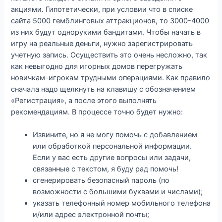
акциями. Гипотетически, при условии что в списке
сайта 5000 гемблинговых аттракционов, то 3000-4000
из них будут однорукими бандитами. Чтобы начать в
игру на реальные деньги, нужно зарегистрировать
учетную запись. Осуществить это очень несложно, так
как невыгодно для игорных домов перегружать
новичкам-игрокам трудными операциями. Как правило
сначала надо щелкнуть на клавишу с обозначением
«Регистрация», а после этого выполнять
рекомендациям. В процессе точно будет нужно:
Извините, но я не могу помочь с добавлением
или обработкой персональной информации.
Если у вас есть другие вопросы или задачи,
связанные с текстом, я буду рад помочь!
сгенерировать безопасный пароль (по
возможности с большими буквами и числами);
указать телефонный номер мобильного телефона
и/или адрес электронной почты;