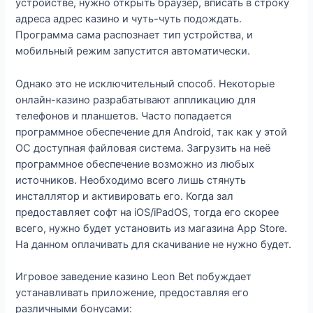
устройстве, нужно открыть браузер, вписать в строку
адреса адрес казино и чуть-чуть подождать.
Программа сама распознает тип устройства, и
мобильный режим запустится автоматически.
Однако это не исключительный способ. Некоторые
онлайн-казино разрабатывают аппликацию для
телефонов и планшетов. Часто попадается
программное обеспечение для Android, так как у этой
ОС доступная файловая система. Загрузить на неё
программное обеспечение возможно из любых
источников. Необходимо всего лишь стянуть
инсталлятор и активировать его. Когда зал
предоставляет софт на iOS/iPadOS, тогда его скорее
всего, нужно будет установить из магазина App Store.
На данном оплачивать для скачивание не нужно будет.
Игровое заведение казино Leon Bet побуждает
устанавливать приложение, предоставляя его
различными бонусами: