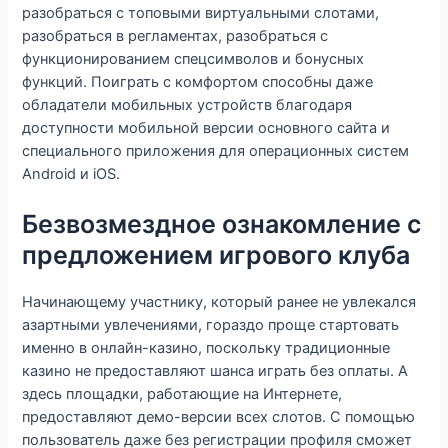
разобраться с топовыми виртуальными слотами,
разобраться в регламентах, разобраться с
функционированием спецсимволов и бонусных
функций. Поиграть с комфортом способны даже
обладатели мобильных устройств благодаря
доступности мобильной версии основного сайта и
специального приложения для операционных систем
Android и iOS.
Безвозмездное ознакомление с
предложением игрового клуба
Начинающему участнику, который ранее не увлекался
азартными увлечениями, гораздо проще стартовать
именно в онлайн-казино, поскольку традиционные
казино не предоставляют шанса играть без оплаты. А
здесь площадки, работающие на Интернете,
предоставляют демо-версии всех слотов. С помощью
пользователь даже без регистрации профиля сможет