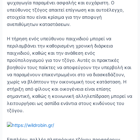
ψυχαγωγία παραμένει ασφαλής και ευχάριστη. Ο
υπεύθυνος τζόγος απαιτεί επίγνωση και αυτοέλεγχο,
στοιχεία που είναι κρίσιμα για την αποφυγή
ανεπιθύμητων καταστάσεων.
Η τήρηση ενός υπεύθυνου παιχνιδιού μπορεί να
περιλαμβάνει την καθορισμένη χρονική διάρκεια
παιχνιδιού, καθώς και την ανάθεση ενός
προϋπολογισμού για τον τζόγο. Αυτές οι πρακτικές
βοηθούν τους παίκτες να αποφεύγουν την υπερβολή και
να παραμένουν επικεντρωμένοι στο να διασκεδάζουν,
χωρίς να βλάπτουν την οικονομική τους κατάσταση. Η
στήριξη από φίλους και οικογένεια είναι επίσης
σημαντική, καθώς η κοινωνική αλληλεπίδραση μπορεί να
λειτουργήσει ως ασπίδα ενάντια στους κινδύνους του
τζόγου.
Επιπλέον, πολλές πλατφόρμες τζόγου προσφέρουν