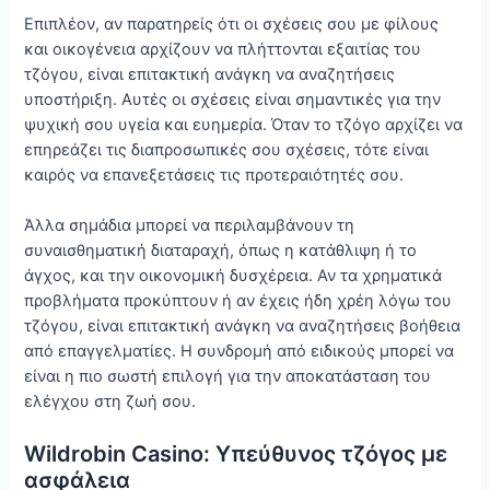
Επιπλέον, αν παρατηρείς ότι οι σχέσεις σου με φίλους
και οικογένεια αρχίζουν να πλήττονται εξαιτίας του
τζόγου, είναι επιτακτική ανάγκη να αναζητήσεις
υποστήριξη. Αυτές οι σχέσεις είναι σημαντικές για την
ψυχική σου υγεία και ευημερία. Όταν το τζόγο αρχίζει να
επηρεάζει τις διαπροσωπικές σου σχέσεις, τότε είναι
καιρός να επανεξετάσεις τις προτεραιότητές σου.
Άλλα σημάδια μπορεί να περιλαμβάνουν τη
συναισθηματική διαταραχή, όπως η κατάθλιψη ή το
άγχος, και την οικονομική δυσχέρεια. Αν τα χρηματικά
προβλήματα προκύπτουν ή αν έχεις ήδη χρέη λόγω του
τζόγου, είναι επιτακτική ανάγκη να αναζητήσεις βοήθεια
από επαγγελματίες. Η συνδρομή από ειδικούς μπορεί να
είναι η πιο σωστή επιλογή για την αποκατάσταση του
ελέγχου στη ζωή σου.
Wildrobin Casino: Υπεύθυνος τζόγος με
ασφάλεια