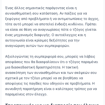
Ένας άλλος σημαντικός παράγοντας είναι η
συναισθηματική σου κατάσταση. Αν παίζεις για να
ξεφύγεις από προβλήματα ή να αντιμετωπίσεις το άγχος,
τότε αυτό μπορεί να αποτελεί ένδειξη κινδύνου. Πρέπει
να είσαι σε θέση να αναγνωρίσεις πότε ο τζόγος γίνεται
ένας μηχανισμός διαφυγής. Ο αυτοέλεγχος και η
αυτογνωσία είναι κρίσιμες δεξιότητες για την
αναγνώριση αυτών των συμπεριφορών.
Αξιολογώντας τη συμπεριφορά σου, μπορείς να λάβεις
αποφάσεις που θα διασφαλίσουν ότι ο τζόγος παραμένει
μια διασκεδαστική δραστηριότητα. Η τακτική
ανασκόπηση των συναισθημάτων και των σκέψεών σου
σχετικά με τον τζόγο μπορεί να σε βοηθήσει να
αποφύγεις τις παγίδες που οδηγούν σε προβλήματα. Η
συνειδητή παρατήρηση είναι ο καλύτερος τρόπος για να
παραμείνεις στον έλεγχο.