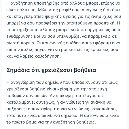
Η αναζήτηση υποστήριξης από άλλους μπορεί επίσης να
είναι πολύτιμη. Μιλώντας με φίλους, συγγενείς ή ακόμα
και επαγγελματίες ψυχικής υγείας για τις ανησυχίες σου
μπορεί να σου προσφέρει την απαιτούμενη προοπτική. Η
υποστήριξη από άλλους μπορεί να λειτουργήσει ως μέσο
ενθάρρυνσης και να σου υπενθυμίζει να παραμένεις σε
σωστή πορεία. Οι κοινωνικές ομάδες και τα φόρουμ είναι
επίσης καλές πηγές για να μοιραστείς τις εμπειρίες σου
και να λάβεις καθοδήγηση.
Σημάδια ότι χρειάζεσαι βοήθεια
Η αναγνώριση των σημείων που υποδεικνύουν ότι ίσως
χρειάζεσαι βοήθεια είναι κρίσιμη για την αποφυγή
σοβαρών συνεπειών. Αν η σκέψη του τζόγου σε
καταλαμβάνει συνεχώς, ή αν νιώθεις την ανάγκη να
αυξήσεις τα πονταρίσματα για να νιώσεις ικανοποίηση,
τότε αυτά είναι επικίνδυνα σημάδια. Η αυτογνωσία είναι
το πρώτο βήμα για την αναζήτηση βοήθειας.