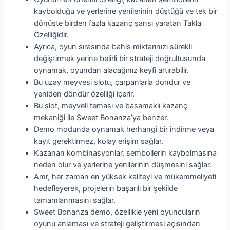
kaybolduğu ve yerlerine yenilerinin düştüğü ve tek bir
dönüşte birden fazla kazanç şansı yaratan Takla
Özelliğidir.
Ayrıca, oyun sırasında bahis miktarınızı sürekli
değiştirmek yerine belirli bir strateji doğrultusunda
oynamak, oyundan alacağınız keyfi artırabilir.
Bu uzay meyvesi slotu, çarpanlarla dondur ve
yeniden döndür özelliği içerir.
Bu slot, meyveli teması ve basamaklı kazanç
mekaniği ile Sweet Bonanza’ya benzer.
Demo modunda oynamak herhangi bir indirme veya
kayıt gerektirmez, kolay erişim sağlar.
Kazanan kombinasyonlar, sembollerin kaybolmasına
neden olur ve yerlerine yenilerinin düşmesini sağlar.
Amr, her zaman en yüksek kaliteyi ve mükemmeliyeti
hedefleyerek, projelerin başarılı bir şekilde
tamamlanmasını sağlar.
Sweet Bonanza demo, özellikle yeni oyuncuların
oyunu anlaması ve strateji geliştirmesi açısından