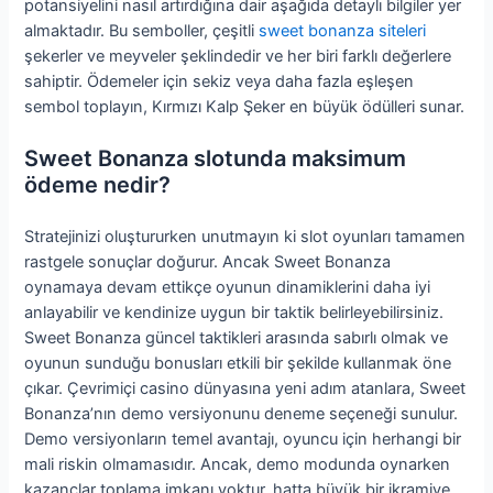
potansiyelini nasıl artırdığına dair aşağıda detaylı bilgiler yer
almaktadır. Bu semboller, çeşitli
sweet bonanza siteleri
şekerler ve meyveler şeklindedir ve her biri farklı değerlere
sahiptir. Ödemeler için sekiz veya daha fazla eşleşen
sembol toplayın, Kırmızı Kalp Şeker en büyük ödülleri sunar.
Sweet Bonanza slotunda maksimum
ödeme nedir?
Stratejinizi oluştururken unutmayın ki slot oyunları tamamen
rastgele sonuçlar doğurur. Ancak Sweet Bonanza
oynamaya devam ettikçe oyunun dinamiklerini daha iyi
anlayabilir ve kendinize uygun bir taktik belirleyebilirsiniz.
Sweet Bonanza güncel taktikleri arasında sabırlı olmak ve
oyunun sunduğu bonusları etkili bir şekilde kullanmak öne
çıkar. Çevrimiçi casino dünyasına yeni adım atanlara, Sweet
Bonanza’nın demo versiyonunu deneme seçeneği sunulur.
Demo versiyonların temel avantajı, oyuncu için herhangi bir
mali riskin olmamasıdır. Ancak, demo modunda oynarken
kazançlar toplama imkanı yoktur, hatta büyük bir ikramiye