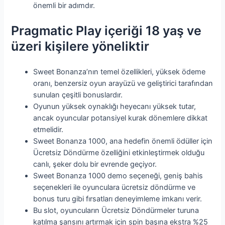
önemli bir adımdır.
Pragmatic Play içeriği 18 yaş ve
üzeri kişilere yöneliktir
Sweet Bonanza’nın temel özellikleri, yüksek ödeme
oranı, benzersiz oyun arayüzü ve geliştirici tarafından
sunulan çeşitli bonuslardır.
Oyunun yüksek oynaklığı heyecanı yüksek tutar,
ancak oyuncular potansiyel kurak dönemlere dikkat
etmelidir.
Sweet Bonanza 1000, ana hedefin önemli ödüller için
Ücretsiz Döndürme özelliğini etkinleştirmek olduğu
canlı, şeker dolu bir evrende geçiyor.
Sweet Bonanza 1000 demo seçeneği, geniş bahis
seçenekleri ile oyunculara ücretsiz döndürme ve
bonus turu gibi fırsatları deneyimleme imkanı verir.
Bu slot, oyuncuların Ücretsiz Döndürmeler turuna
katılma şansını artırmak için spin başına ekstra %25