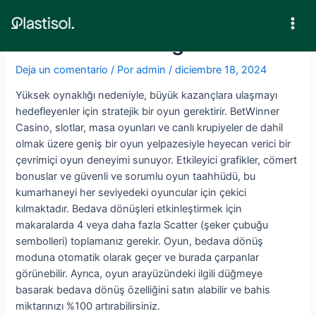
Ir
al
Mai
sweet bonanza giris
contenido
Men
Deja un comentario
/ Por
admin
/
diciembre 18, 2024
Yüksek oynaklığı nedeniyle, büyük kazançlara ulaşmayı
hedefleyenler için stratejik bir oyun gerektirir. BetWinner
Casino, slotlar, masa oyunları ve canlı krupiyeler de dahil
olmak üzere geniş bir oyun yelpazesiyle heyecan verici bir
çevrimiçi oyun deneyimi sunuyor. Etkileyici grafikler, cömert
bonuslar ve güvenli ve sorumlu oyun taahhüdü, bu
kumarhaneyi her seviyedeki oyuncular için çekici
kılmaktadır. Bedava dönüşleri etkinleştirmek için
makaralarda 4 veya daha fazla Scatter (şeker çubuğu
sembolleri) toplamanız gerekir. Oyun, bedava dönüş
moduna otomatik olarak geçer ve burada çarpanlar
görünebilir. Ayrıca, oyun arayüzündeki ilgili düğmeye
basarak bedava dönüş özelliğini satın alabilir ve bahis
miktarınızı %100 artırabilirsiniz.