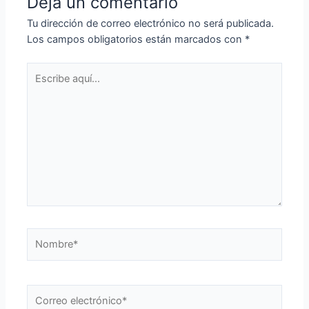
Deja un comentario
Tu dirección de correo electrónico no será publicada.
Los campos obligatorios están marcados con
*
Escribe
aquí...
Nombre*
Correo
electrónico*