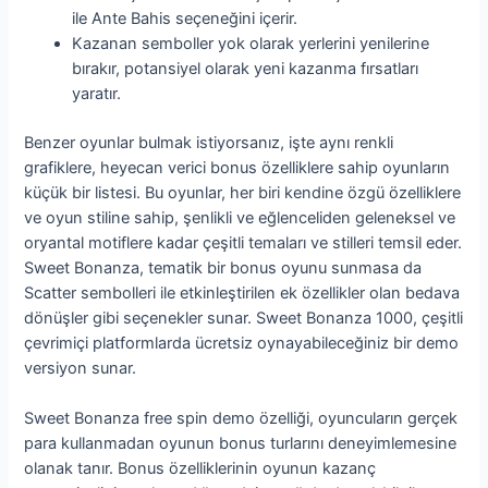
ile Ante Bahis seçeneğini içerir.
Kazanan semboller yok olarak yerlerini yenilerine
bırakır, potansiyel olarak yeni kazanma fırsatları
yaratır.
Benzer oyunlar bulmak istiyorsanız, işte aynı renkli
grafiklere, heyecan verici bonus özelliklere sahip oyunların
küçük bir listesi. Bu oyunlar, her biri kendine özgü özelliklere
ve oyun stiline sahip, şenlikli ve eğlenceliden geleneksel ve
oryantal motiflere kadar çeşitli temaları ve stilleri temsil eder.
Sweet Bonanza, tematik bir bonus oyunu sunmasa da
Scatter sembolleri ile etkinleştirilen ek özellikler olan bedava
dönüşler gibi seçenekler sunar. Sweet Bonanza 1000, çeşitli
çevrimiçi platformlarda ücretsiz oynayabileceğiniz bir demo
versiyon sunar.
Sweet Bonanza free spin demo özelliği, oyuncuların gerçek
para kullanmadan oyunun bonus turlarını deneyimlemesine
olanak tanır. Bonus özelliklerinin oyunun kazanç