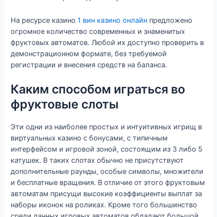
На ресурсе казино
1 вин казино онлайн
предложено
огромное количество современных и знаменитых
фруктовых автоматов. Любой их доступно проверить в
демонстрационном формате, без требуемой
регистрации и внесения средств на баланса.
Каким способом играться во
фруктовые слоты
Эти одни из наиболее простых и интуитивных игрищ в
виртуальных казино с бонусами, с типичным
интерфейсом и игровой зоной, состоящим из 3 либо 5
катушек. В таких слотах обычно не присутствуют
дополнительные раунды, особые символы, множители
и бесплатные вращения. В отличие от этого фруктовым
автоматам присущи высокие коэффициенты выплат за
наборы иконок на роликах. Кроме того большинство
среди данных игровых автоматов обладают большой