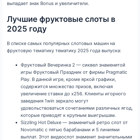
выпадает знак Bonus и увеличители.
Лучшие фруктовые слоты в
2025 году
В списке самых популярных слотовых машин на
фруктовую тематику тематику 2025 года выпуска:
Фруктовый Вечеринка 2 — сиквел знаменитой
игры Фруктовый Праздник от фирмы Pragmatic
Play. В данной игре, кроме яркой графики,
содержится множество призов, включая
увеличение ставки до х256. Клиенты игорного
заведения 1win зеркало могут
удовольствоваться сочетаниями различных ягод,
которые приводят к крупным выигрышам.
Sizzling Hot Deluxe — знаменитый ретро слот от
Novomatic с пятью барабанами и 5 линиями
выплат. Этот видеослот знаменит значительными