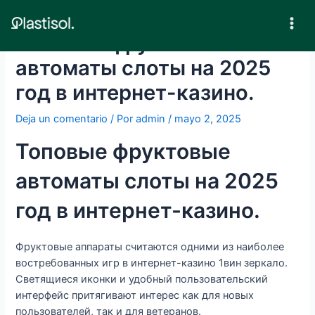
Ir
al
Mai
Топовые фруктовые
contenido
Men
автоматы слоты на 2025
год в интернет-казино.
Deja un comentario
/ Por
admin
/
mayo 2, 2025
Топовые фруктовые
автоматы слоты на 2025
год в интернет-казино.
Фруктовые аппараты считаются одними из наиболее
востребованных игр в интернет-казино 1вин зеркало.
Светящиеся иконки и удобный пользовательский
интерфейс притягивают интерес как для новых
пользователей, так и для ветеранов.